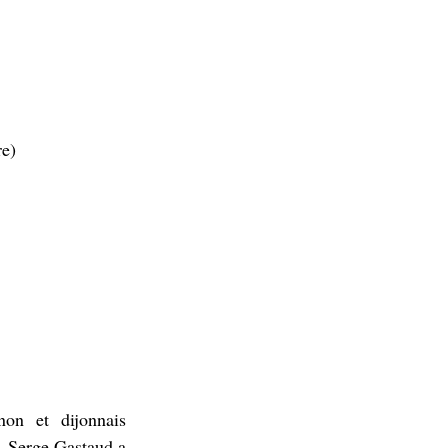
re)
on et dijonnais 
. Serge Gastaud a 