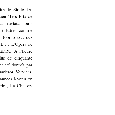
ire de Sicile. En 
uen (1ers Prix de 
 Traviata", puis 
théâtres comme 
à Bobino avec des 
E … L’Opéra de 
LEDRU. A l’heure 
us de cinquante 
t été donnés par 
rleroi, Verviers, 
nnées à venir en 
rire, La Chauve-