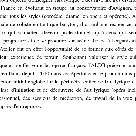
n France en évoluant en troupe au conservatoire d'Avignon, t
jouer tous les styles (comédie, drame, en opéra et opérette). A
nale de soliste en tant que baryton, il a souhaité recréer cet u
eux qui souhaitent devenir professionnels qu'à ceux qui veul
e progresser et de se produire sur scène. Grâce à l'organisati
'Atelier ont en effet l'opportunité de se former aux côtés de 
 leur expérience de terrain. Souhaitant valoriser le style ou
que et bouffe, voire les opéras français, l'ALDB présente une 
euillants depuis 2010 dans ce répertoire et se produit dans pl
tion initial englobe lui le périmètre entier de l'art lyrique 
ass d'initiation et de découverte de l'art lyrique (opéra inc
ssionnel, des sessions de médiation, de travail de la voix p
près d'entreprises.