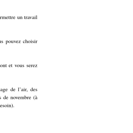
mettre un travail 
s pouvez choisir 
nt et vous serez 
ge de l’air, des 
s de novembre (à 
esoin).   