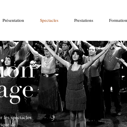
Présentation
Spectacles
Prestations
Formation
tion
age
r les spectacles
rique de