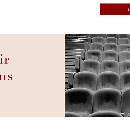
ir
ns