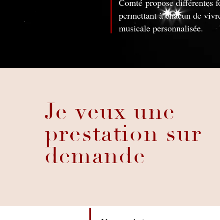
Comté
propose différentes 
permettant à chacun de vivr
musicale personnalisée.
Je veux une
prestation sur
demande